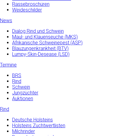
Rassebroschüren
Weideschilder
News
Dialog Rind und Schwein
Maul- und­ Klauenseuche­ (MKS)
Afrikanische Schweinepest (ASP)
Blauzungenkrankheit (BTV)
Lumpy-Skin-Desease (LSD)
Termine
BRS
Rind
Schwein
Jungzüchter
Auktionen
Rind
Deutsche Holsteins
Holsteins Zuchtwertlisten
Milchrinder