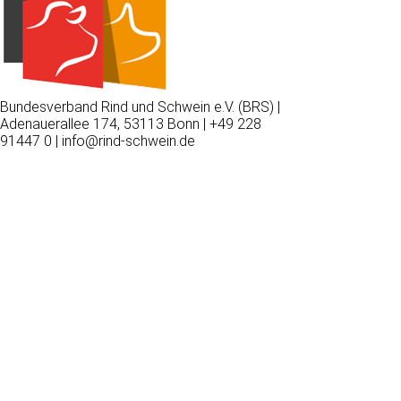
Bundesverband Rind und Schwein e.V. (BRS) |
Adenauerallee 174, 53113 Bonn | +49 228
91447 0 | info@rind-schwein.de
Wir
verwenden
auf
unserer
Website
technisch
notwendige
Cookies,
um
unsere
Funktionen
bereitzustellen,
zu