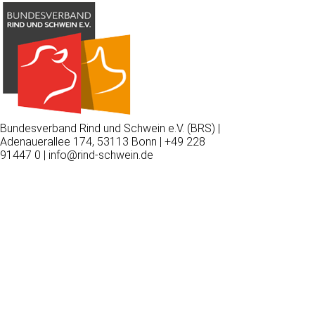
Bundesverband Rind und Schwein e.V. (BRS) |
Adenauerallee 174, 53113 Bonn | +49 228
91447 0 | info@rind-schwein.de
Wir
verwenden
auf
unserer
Website
technisch
notwendige
Cookies,
um
unsere