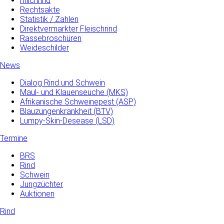
milchrind
Rechtsakte
Statistik / Zahlen
Direktvermarkter Fleischrind
Rassebroschüren
Weideschilder
News
Dialog Rind und Schwein
Maul- und­ Klauenseuche­ (MKS)
Afrikanische Schweinepest (ASP)
Blauzungenkrankheit (BTV)
Lumpy-Skin-Desease (LSD)
Termine
BRS
Rind
Schwein
Jungzüchter
Auktionen
Rind