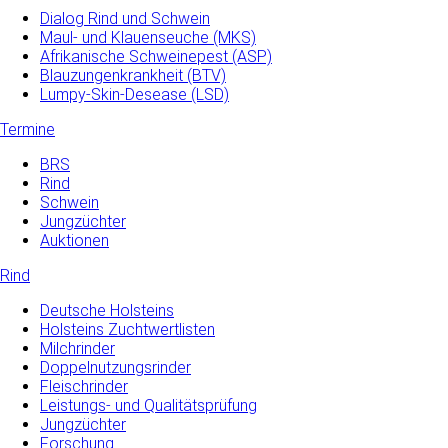
Dialog Rind und Schwein
Maul- und­ Klauenseuche­ (MKS)
Afrikanische Schweinepest (ASP)
Blauzungenkrankheit (BTV)
Lumpy-Skin-Desease (LSD)
Termine
BRS
Rind
Schwein
Jungzüchter
Auktionen
Rind
Deutsche Holsteins
Holsteins Zuchtwertlisten
Milchrinder
Doppelnutzungsrinder
Fleischrinder
Leistungs- und Qualitätsprüfung
Jungzüchter
Forschung