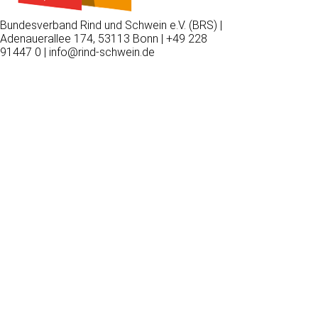
Bundesverband Rind und Schwein e.V. (BRS) |
Adenauerallee 174, 53113 Bonn | +49 228
91447 0 | info@rind-schwein.de
Wir
verwenden
auf
unserer
Website
technisch
notwendige
Cookies,
um
unsere
Funktionen
bereitzustellen,
zu
schützen
und
zu
verbessern.