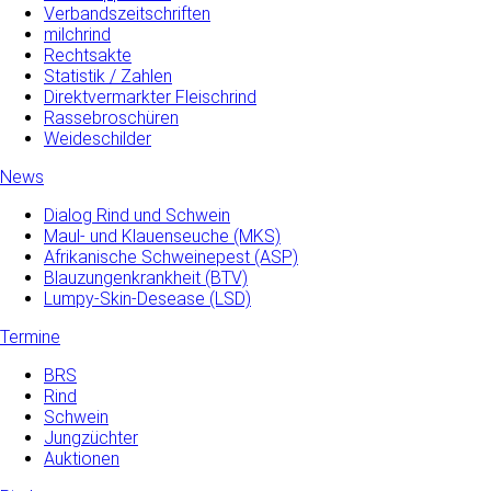
Verbandszeitschriften
milchrind
Rechtsakte
Statistik / Zahlen
Direktvermarkter Fleischrind
Rassebroschüren
Weideschilder
News
Dialog Rind und Schwein
Maul- und­ Klauenseuche­ (MKS)
Afrikanische Schweinepest (ASP)
Blauzungenkrankheit (BTV)
Lumpy-Skin-Desease (LSD)
Termine
BRS
Rind
Schwein
Jungzüchter
Auktionen