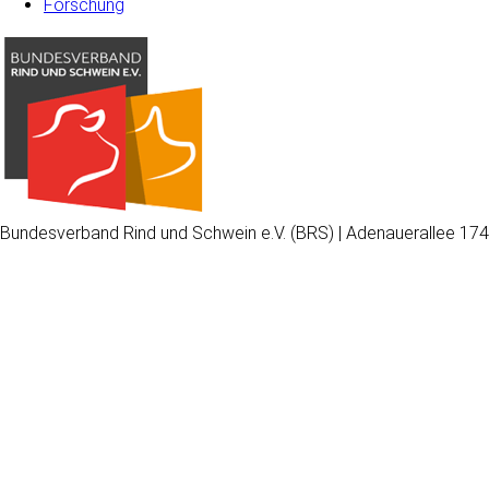
Forschung
Bundesverband Rind und Schwein e.V. (BRS) | Adenauerallee 174
Wir
verwenden
auf
unserer
Website
technisch
notwendige
Cookies,
um
unsere