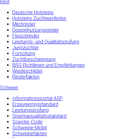
Rind
Deutsche Holsteins
Holsteins Zuchtwertlisten
Milchrinder
Doppelnutzungsrinder
Fleischrinder
Leistungs- und Qualitätsprüfung
Jungzüchter
Forschung
Zuchtbescheinigung
BRS-Richtlinien und Empfehlungen
Weideschilder
Rinderfakten
Schwein
Informationsportal ASP
Erzeugerringstandard
Leistungsprüfung
Spermaqualitätsstandard
Soester Code
Schweine-Mobil
Schweinefakten