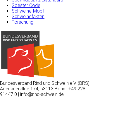
Soester Code
Schweine-Mobil
Schweinefakten
Forschung
Bundesverband Rind und Schwein e.V. (BRS) |
Adenauerallee 174, 53113 Bonn | +49 228
91447 0 | info@rind-schwein.de
Wir
verwenden
auf
unserer