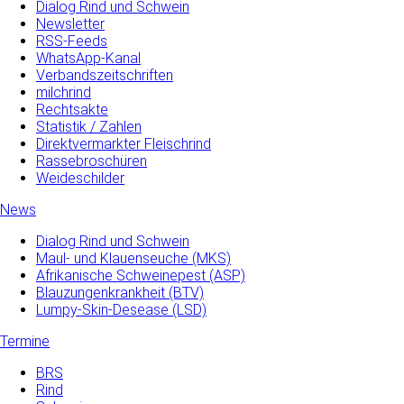
Dialog Rind und Schwein
Newsletter
RSS-Feeds
WhatsApp-Kanal
Verbandszeitschriften
milchrind
Rechtsakte
Statistik / Zahlen
Direktvermarkter Fleischrind
Rassebroschüren
Weideschilder
News
Dialog Rind und Schwein
Maul- und­ Klauenseuche­ (MKS)
Afrikanische Schweinepest (ASP)
Blauzungenkrankheit (BTV)
Lumpy-Skin-Desease (LSD)
Termine
BRS
Rind