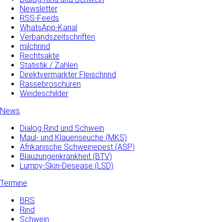
Newsletter
RSS-Feeds
WhatsApp-Kanal
Verbandszeitschriften
milchrind
Rechtsakte
Statistik / Zahlen
Direktvermarkter Fleischrind
Rassebroschüren
Weideschilder
News
Dialog Rind und Schwein
Maul- und­ Klauenseuche­ (MKS)
Afrikanische Schweinepest (ASP)
Blauzungenkrankheit (BTV)
Lumpy-Skin-Desease (LSD)
Termine
BRS
Rind
Schwein