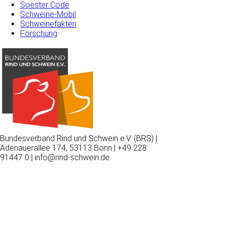
Soester Code
Schweine-Mobil
Schweinefakten
Forschung
Bundesverband Rind und Schwein e.V. (BRS) |
Adenauerallee 174, 53113 Bonn | +49 228
91447 0 | info@rind-schwein.de
Wir
verwenden
auf
unserer
Website