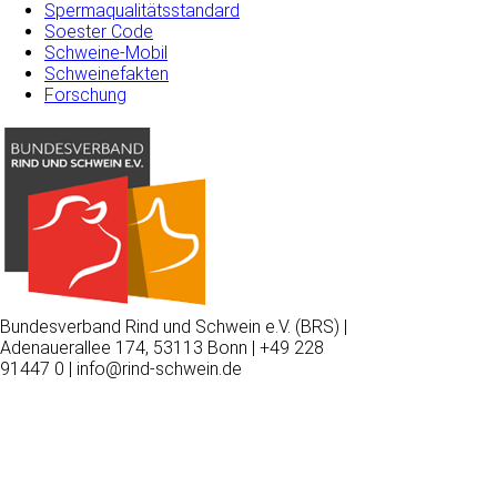
Spermaqualitätsstandard
Soester Code
Schweine-Mobil
Schweinefakten
Forschung
Bundesverband Rind und Schwein e.V. (BRS) |
Adenauerallee 174, 53113 Bonn | +49 228
91447 0 | info@rind-schwein.de
Wir
verwenden
auf
unserer