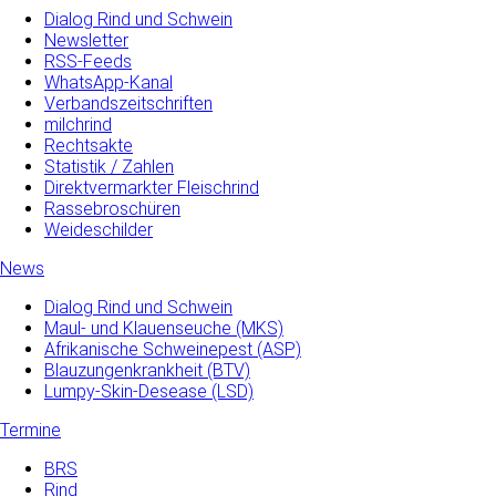
Dialog Rind und Schwein
Newsletter
RSS-Feeds
WhatsApp-Kanal
Verbandszeitschriften
milchrind
Rechtsakte
Statistik / Zahlen
Direktvermarkter Fleischrind
Rassebroschüren
Weideschilder
News
Dialog Rind und Schwein
Maul- und­ Klauenseuche­ (MKS)
Afrikanische Schweinepest (ASP)
Blauzungenkrankheit (BTV)
Lumpy-Skin-Desease (LSD)
Termine
BRS
Rind