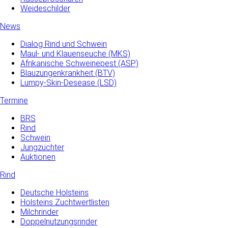
Weideschilder
News
Dialog Rind und Schwein
Maul- und­ Klauenseuche­ (MKS)
Afrikanische Schweinepest (ASP)
Blauzungenkrankheit (BTV)
Lumpy-Skin-Desease (LSD)
Termine
BRS
Rind
Schwein
Jungzüchter
Auktionen
Rind
Deutsche Holsteins
Holsteins Zuchtwertlisten
Milchrinder
Doppelnutzungsrinder