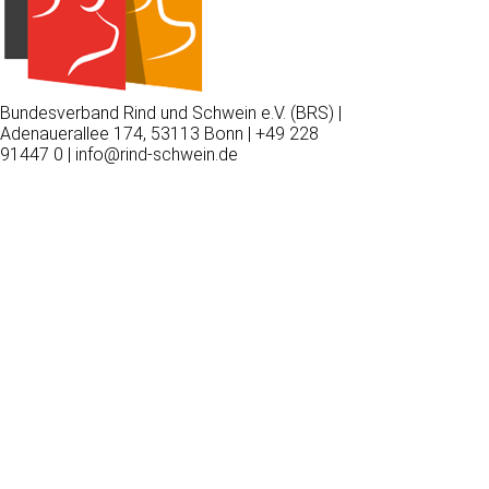
Bundesverband Rind und Schwein e.V. (BRS) |
Adenauerallee 174, 53113 Bonn | +49 228
91447 0 | info@rind-schwein.de
Wir
verwenden
auf
unserer
Website
technisch
notwendige
Cookies,
um
unsere
Funktionen
bereitzustellen,
zu
schützen