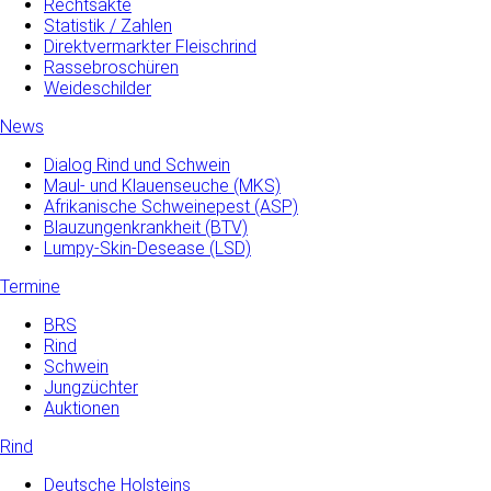
Rechtsakte
Statistik / Zahlen
Direktvermarkter Fleischrind
Rassebroschüren
Weideschilder
News
Dialog Rind und Schwein
Maul- und­ Klauenseuche­ (MKS)
Afrikanische Schweinepest (ASP)
Blauzungenkrankheit (BTV)
Lumpy-Skin-Desease (LSD)
Termine
BRS
Rind
Schwein
Jungzüchter
Auktionen
Rind
Deutsche Holsteins