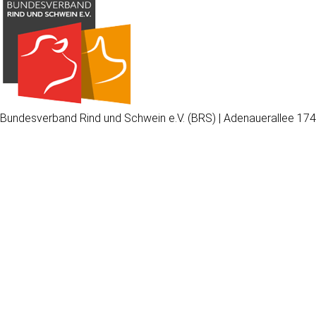
Bundesverband Rind und Schwein e.V. (BRS) | Adenauerallee 174
Wir
verwenden
auf
unserer
Website
technisch
notwendige
Cookies,
um
unsere
Funktionen
bereitzustellen,