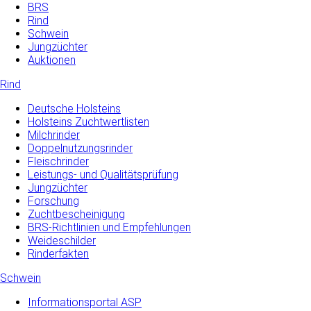
BRS
Rind
Schwein
Jungzüchter
Auktionen
Rind
Deutsche Holsteins
Holsteins Zuchtwertlisten
Milchrinder
Doppelnutzungsrinder
Fleischrinder
Leistungs- und Qualitätsprüfung
Jungzüchter
Forschung
Zuchtbescheinigung
BRS-Richtlinien und Empfehlungen
Weideschilder
Rinderfakten
Schwein
Informationsportal ASP