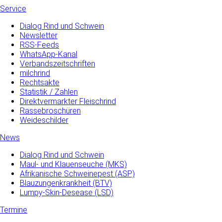
Service
Dialog Rind und Schwein
Newsletter
RSS-Feeds
WhatsApp-Kanal
Verbandszeitschriften
milchrind
Rechtsakte
Statistik / Zahlen
Direktvermarkter Fleischrind
Rassebroschüren
Weideschilder
News
Dialog Rind und Schwein
Maul- und­ Klauenseuche­ (MKS)
Afrikanische Schweinepest (ASP)
Blauzungenkrankheit (BTV)
Lumpy-Skin-Desease (LSD)
Termine