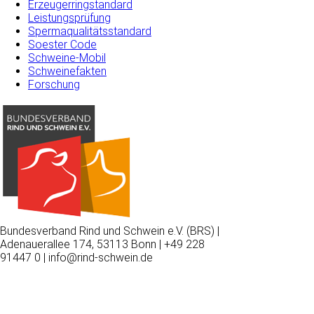
Erzeugerringstandard
Leistungsprüfung
Spermaqualitätsstandard
Soester Code
Schweine-Mobil
Schweinefakten
Forschung
Bundesverband Rind und Schwein e.V. (BRS) |
Adenauerallee 174, 53113 Bonn | +49 228
91447 0 | info@rind-schwein.de
Wir
verwenden