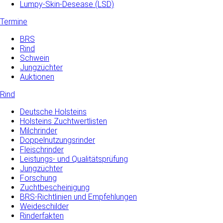
Lumpy-Skin-Desease (LSD)
Termine
BRS
Rind
Schwein
Jungzüchter
Auktionen
Rind
Deutsche Holsteins
Holsteins Zuchtwertlisten
Milchrinder
Doppelnutzungsrinder
Fleischrinder
Leistungs- und Qualitätsprüfung
Jungzüchter
Forschung
Zuchtbescheinigung
BRS-Richtlinien und Empfehlungen
Weideschilder
Rinderfakten