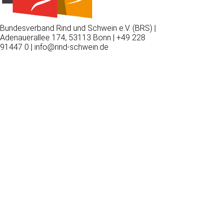
Bundesverband Rind und Schwein e.V. (BRS) |
Adenauerallee 174, 53113 Bonn | +49 228
91447 0 | info@rind-schwein.de
Wir
verwenden
auf
unserer
Website
technisch
notwendige
Cookies,
um
unsere
Funktionen
bereitzustellen,
zu
schützen
und
zu