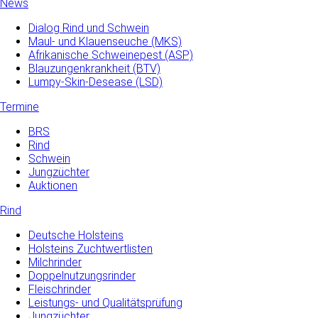
News
Dialog Rind und Schwein
Maul- und­ Klauenseuche­ (MKS)
Afrikanische Schweinepest (ASP)
Blauzungenkrankheit (BTV)
Lumpy-Skin-Desease (LSD)
Termine
BRS
Rind
Schwein
Jungzüchter
Auktionen
Rind
Deutsche Holsteins
Holsteins Zuchtwertlisten
Milchrinder
Doppelnutzungsrinder
Fleischrinder
Leistungs- und Qualitätsprüfung
Jungzüchter