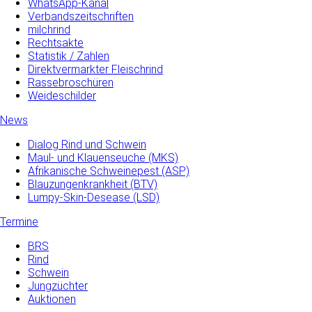
WhatsApp-Kanal
Verbandszeitschriften
milchrind
Rechtsakte
Statistik / Zahlen
Direktvermarkter Fleischrind
Rassebroschüren
Weideschilder
News
Dialog Rind und Schwein
Maul- und­ Klauenseuche­ (MKS)
Afrikanische Schweinepest (ASP)
Blauzungenkrankheit (BTV)
Lumpy-Skin-Desease (LSD)
Termine
BRS
Rind
Schwein
Jungzüchter
Auktionen