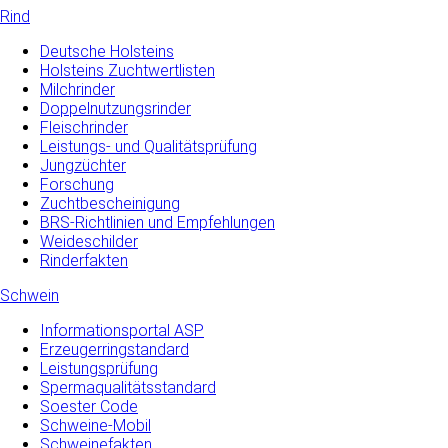
Rind
Deutsche Holsteins
Holsteins Zuchtwertlisten
Milchrinder
Doppelnutzungsrinder
Fleischrinder
Leistungs- und Qualitätsprüfung
Jungzüchter
Forschung
Zuchtbescheinigung
BRS-Richtlinien und Empfehlungen
Weideschilder
Rinderfakten
Schwein
Informationsportal ASP
Erzeugerringstandard
Leistungsprüfung
Spermaqualitätsstandard
Soester Code
Schweine-Mobil
Schweinefakten