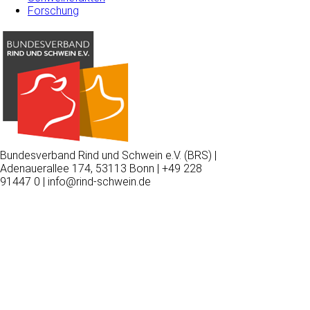
Forschung
Bundesverband Rind und Schwein e.V. (BRS) |
Adenauerallee 174, 53113 Bonn | +49 228
91447 0 | info@rind-schwein.de
Wir
verwenden
auf
unserer
Website
technisch
notwendige