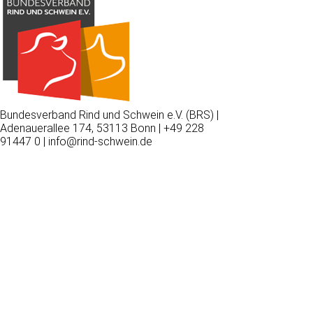
Bundesverband Rind und Schwein e.V. (BRS) |
Adenauerallee 174, 53113 Bonn | +49 228
91447 0 | info@rind-schwein.de
Wir
verwenden
auf
unserer
Website
technisch
notwendige
Cookies,
um
unsere
Funktionen