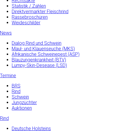
Rechtsakte
Statistik / Zahlen
Direktvermarkter Fleischrind
Rassebroschüren
Weideschilder
News
Dialog Rind und Schwein
Maul- und­ Klauenseuche­ (MKS)
Afrikanische Schweinepest (ASP)
Blauzungenkrankheit (BTV)
Lumpy-Skin-Desease (LSD)
Termine
BRS
Rind
Schwein
Jungzüchter
Auktionen
Rind
Deutsche Holsteins