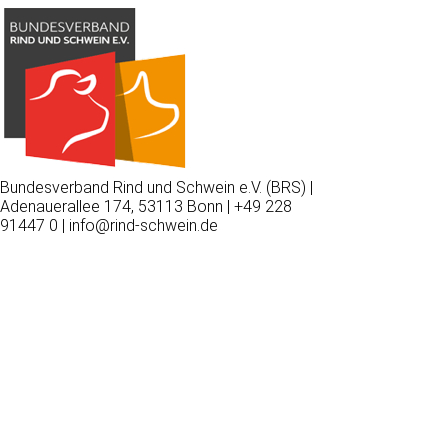
Bundesverband Rind und Schwein e.V. (BRS) |
Adenauerallee 174, 53113 Bonn | +49 228
91447 0 | info@rind-schwein.de
Wir
verwenden
auf
unserer
Website
technisch
notwendige
Cookies,
um