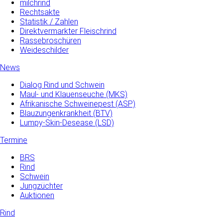
milchrind
Rechtsakte
Statistik / Zahlen
Direktvermarkter Fleischrind
Rassebroschüren
Weideschilder
News
Dialog Rind und Schwein
Maul- und­ Klauenseuche­ (MKS)
Afrikanische Schweinepest (ASP)
Blauzungenkrankheit (BTV)
Lumpy-Skin-Desease (LSD)
Termine
BRS
Rind
Schwein
Jungzüchter
Auktionen
Rind