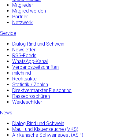
Mitglieder
Mitglied werden
Partner
Netzwerk
Service
Dialog Rind und Schwein
Newsletter
RSS-Feeds
WhatsApp-Kanal
Verbandszeitschriften
milchrind
Rechtsakte
Statistik / Zahlen
Direktvermarkter Fleischrind
Rassebroschüren
Weideschilder
News
Dialog Rind und Schwein
Maul- und­ Klauenseuche­ (MKS)
Afrikanische Schweinepest (ASP)