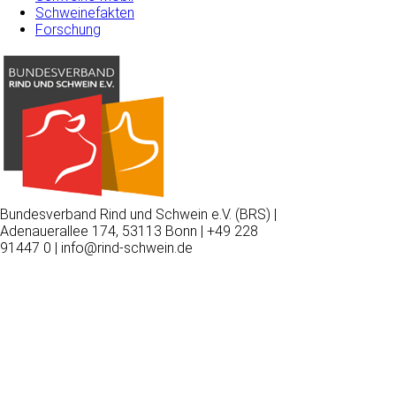
Schweinefakten
Forschung
Bundesverband Rind und Schwein e.V. (BRS) |
Adenauerallee 174, 53113 Bonn | +49 228
91447 0 | info@rind-schwein.de
Wir
verwenden
auf
unserer
Website
technisch