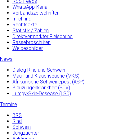
RSS-Feeds
WhatsApp-Kanal
Verbandszeitschriften
milchrind
Rechtsakte
Statistik / Zahlen
Direktvermarkter Fleischrind
Rassebroschüren
Weideschilder
News
Dialog Rind und Schwein
Maul- und­ Klauenseuche­ (MKS)
Afrikanische Schweinepest (ASP)
Blauzungenkrankheit (BTV)
Lumpy-Skin-Desease (LSD)
Termine
BRS
Rind
Schwein
Jungzüchter
Auktionen