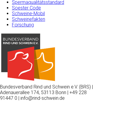
Spermaqualitätsstandard
Soester Code
Schweine-Mobil
Schweinefakten
Forschung
Bundesverband Rind und Schwein e.V. (BRS) |
Adenauerallee 174, 53113 Bonn | +49 228
91447 0 | info@rind-schwein.de
Wir
verwenden
auf
unserer