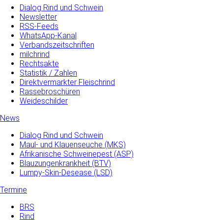
Dialog Rind und Schwein
Newsletter
RSS-Feeds
WhatsApp-Kanal
Verbandszeitschriften
milchrind
Rechtsakte
Statistik / Zahlen
Direktvermarkter Fleischrind
Rassebroschüren
Weideschilder
News
Dialog Rind und Schwein
Maul- und­ Klauenseuche­ (MKS)
Afrikanische Schweinepest (ASP)
Blauzungenkrankheit (BTV)
Lumpy-Skin-Desease (LSD)
Termine
BRS
Rind