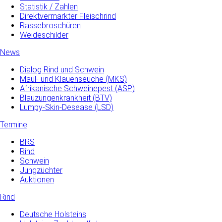
Statistik / Zahlen
Direktvermarkter Fleischrind
Rassebroschüren
Weideschilder
News
Dialog Rind und Schwein
Maul- und­ Klauenseuche­ (MKS)
Afrikanische Schweinepest (ASP)
Blauzungenkrankheit (BTV)
Lumpy-Skin-Desease (LSD)
Termine
BRS
Rind
Schwein
Jungzüchter
Auktionen
Rind
Deutsche Holsteins