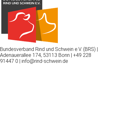
Bundesverband Rind und Schwein e.V. (BRS) |
Adenauerallee 174, 53113 Bonn | +49 228
91447 0 | info@rind-schwein.de
Wir
verwenden
auf
unserer
Website
technisch
notwendige
Cookies,
um
unsere
Funktionen