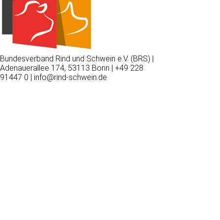
Bundesverband Rind und Schwein e.V. (BRS) |
Adenauerallee 174, 53113 Bonn | +49 228
91447 0 | info@rind-schwein.de
Wir
verwenden
auf
unserer
Website
technisch
notwendige
Cookies,
um
unsere
Funktionen
bereitzustellen,
zu