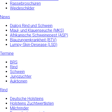
Rassebroschüren
Weideschilder
News
Dialog Rind und Schwein
Maul- und­ Klauenseuche­ (MKS)
Afrikanische Schweinepest (ASP)
Blauzungenkrankheit (BTV)
Lumpy-Skin-Desease (LSD)
Termine
BRS
Rind
Schwein
Jungzüchter
Auktionen
Rind
Deutsche Holsteins
Holsteins Zuchtwertlisten
Milchrinder