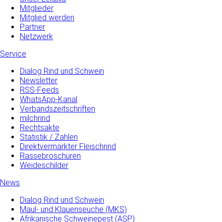
Mitglieder
Mitglied werden
Partner
Netzwerk
Service
Dialog Rind und Schwein
Newsletter
RSS-Feeds
WhatsApp-Kanal
Verbandszeitschriften
milchrind
Rechtsakte
Statistik / Zahlen
Direktvermarkter Fleischrind
Rassebroschüren
Weideschilder
News
Dialog Rind und Schwein
Maul- und­ Klauenseuche­ (MKS)
Afrikanische Schweinepest (ASP)