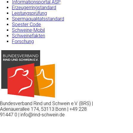
Informationsportal ASP
Erzeugerringstandard
Leistungsprüfung
Spermaqualitätsstandard
Soester Code
Schweine-Mobil
Schweinefakten
Forschung
Bundesverband Rind und Schwein e.V. (BRS) |
Adenauerallee 174, 53113 Bonn | +49 228
91447 0 | info@rind-schwein.de
Wir