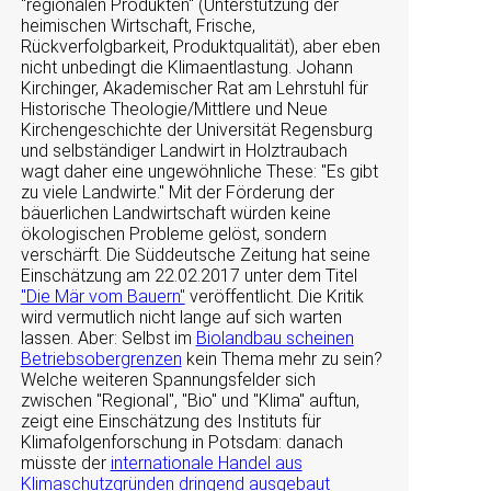
regionalen Produkten
(Unterstützung der
heimischen Wirtschaft, Frische,
Rückverfolgbarkeit, Produktqualität), aber eben
nicht unbedingt die Klimaentlastung. Johann
Kirchinger, Akademischer Rat am Lehrstuhl für
Historische Theologie/Mittlere und Neue
Kirchengeschichte der Universität Regensburg
und selbständiger Landwirt in Holztraubach
wagt daher eine ungewöhnliche These:
Es gibt
zu viele Landwirte.
Mit der Förderung der
bäuerlichen Landwirtschaft würden keine
ökologischen Probleme gelöst, sondern
verschärft. Die Süddeutsche Zeitung hat seine
Einschätzung am 22.02.2017 unter dem Titel
"Die Mär vom Bauern"
veröffentlicht. Die Kritik
wird vermutlich nicht lange auf sich warten
lassen. Aber: Selbst im
Biolandbau scheinen
Betriebsobergrenzen
kein Thema mehr zu sein?
Welche weiteren Spannungsfelder sich
zwischen
Regional
,
Bio
und
Klima
auftun,
zeigt eine Einschätzung des Instituts für
Klimafolgenforschung in Potsdam: danach
müsste der
internationale Handel aus
Klimaschutzgründen dringend ausgebaut