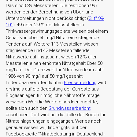
Das sind 689 Messstellen. Die restlichen 997
werden bei der Berechnung von Über- und
Unterschreitungen nicht berücksichtigt (
S. ff 99-
101
). 49 oder 2,9 % der Messstellen in
Trinkwassergewinnungsgebiete weisen bei einem
Gehalt von über 50 mg/l Nitrat eine steigende
Tendenz auf. Weitere 113 Messtellen wiesen
stagnierende und 42 Messtellen fallende
Nitratwerte auf. Insgesamt wiesen 12 % aller
Messtellen einen erhöhten Nitratgehalt über 50
mg/l auf. Der Grenzwert für Nitrat wurde im Jahr
1986 von 90 mg/l auf 50 mg/l gesenkt.
In der dazu veröffentlichten
Pressemeldung
wird
erstmals auf die Bedeutung der Gärreste aus
Biogasanlagen für mögliche Nährstoffeintrage
verwiesen.Wer die Werte einordnen möchte,
sollte sich auch den
Grundwasserbericht
anschauen. Dort wird auf die Rolle der Böden für
Nitrateinlagerungen eingegangen. Wer es noch
genauer wissen will, findet ggfs. auf der
Facebookseite
Nitratbelastung in Deutschland -