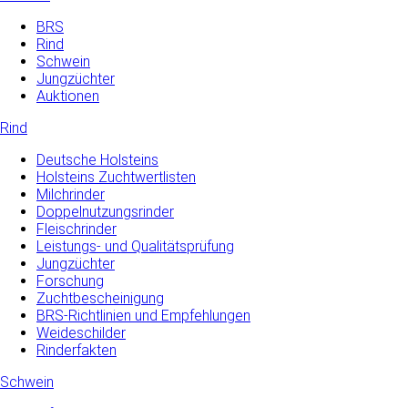
BRS
Rind
Schwein
Jungzüchter
Auktionen
Rind
Deutsche Holsteins
Holsteins Zuchtwertlisten
Milchrinder
Doppelnutzungsrinder
Fleischrinder
Leistungs- und Qualitätsprüfung
Jungzüchter
Forschung
Zuchtbescheinigung
BRS-Richtlinien und Empfehlungen
Weideschilder
Rinderfakten
Schwein