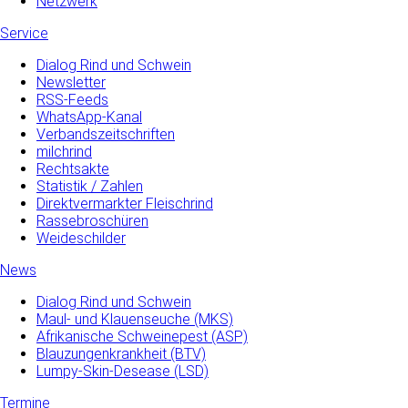
Netzwerk
Service
Dialog Rind und Schwein
Newsletter
RSS-Feeds
WhatsApp-Kanal
Verbandszeitschriften
milchrind
Rechtsakte
Statistik / Zahlen
Direktvermarkter Fleischrind
Rassebroschüren
Weideschilder
News
Dialog Rind und Schwein
Maul- und­ Klauenseuche­ (MKS)
Afrikanische Schweinepest (ASP)
Blauzungenkrankheit (BTV)
Lumpy-Skin-Desease (LSD)
Termine