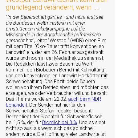
grundlegend verändern, wenn ....
In der Bauerschaft gärt es - und nicht erst seit
die Bundesumweltministerin mit einer
umstrittenen Plakatkampagne auf die
Missstände in der Agrarbranche aufmerksam
gemacht hat
, leitet
Westpol
(WDR) einen Film
mit dem Titel
Öko-Bauer trifft konventionellen
Landwirt
ein, der am 26. Februar ausgestrahlt
wurde und noch in der Mediathek zu sehen ist.
Die Redaktion lässt zwei Bauern zu Wort
kommen, den Biobauern Bernd mit Kuhhaltung
und den konventionellen Landwirt Holtkötter mit
Schweinehaltung. Das Fazit: beide Bauern
wollen von ihrem Betriebleben und möchten das
erzeugen, was der Verbraucher will und bezahlt.
Das Thema wurde am 22.02.
auch beim NDR
behandelt
. Der Sender hat hierfür den
Schweinehalter Stefan Teepker besucht.
Derzeit liegt der Bioanteil für Schweinefleisch
bei 1,5 %, der für
Biomilch bei 3 %
. Und es sieht
nicht so aus, als wenn sich das so schnell
ändern würde. Die Hoffnung vieler Landwirte ist