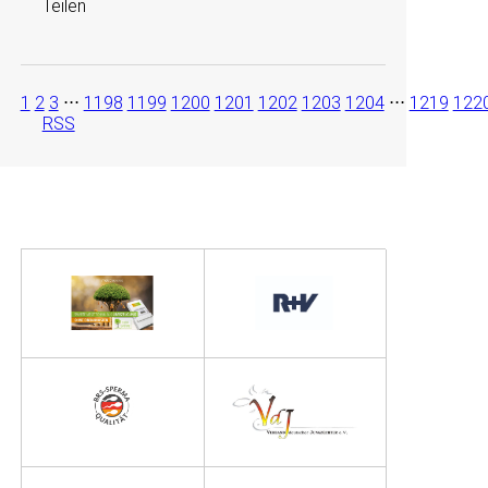
Teilen
1
2
3
⋅⋅⋅
1198
1199
1200
1201
1202
1203
1204
⋅⋅⋅
1219
122
RSS