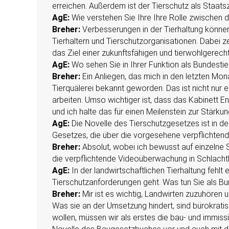
erreichen. Außerdem ist der Tierschutz als Staats
AgE:
Wie verstehen Sie Ihre Ihre Rolle zwischen 
Breher:
Verbesserungen in der Tierhaltung können
Tierhaltern und Tierschutzorganisationen. Dabei z
das Ziel einer zukunftsfähigen und tierwohlgerecht
AgE:
Wo sehen Sie in Ihrer Funktion als Bundestie
Breher:
Ein Anliegen, das mich in den letzten Mon
Tierquälerei bekannt geworden. Das ist nicht nur 
arbeiten. Umso wichtiger ist, dass das Kabinett E
und ich halte das für einen Meilenstein zur Stärku
AgE:
Die Novelle des Tierschutzgesetzes ist in d
Gesetzes, die über die vorgesehene verpflichte
Breher:
Absolut, wobei ich bewusst auf einzelne S
die verpflichtende Videoüberwachung in Schlachth
AgE:
In der landwirtschaftlichen Tierhaltung fehlt
Tierschutzanforderungen geht. Was tun Sie als Bu
Breher:
Mir ist es wichtig, Landwirten zuzuhören
Was sie an der Umsetzung hindert, sind bürokrati
wollen, müssen wir als erstes die bau- und immis