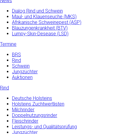
News
Dialog Rind und Schwein
Maul- und­ Klauenseuche­ (MKS)
Afrikanische Schweinepest (ASP)
Blauzungenkrankheit (BTV)
Lumpy-Skin-Desease (LSD)
Termine
BRS
Rind
Schwein
Jungzüchter
Auktionen
Rind
Deutsche Holsteins
Holsteins Zuchtwertlisten
Milchrinder
Doppelnutzungsrinder
Fleischrinder
Leistungs- und Qualitätsprüfung
Jungzüchter