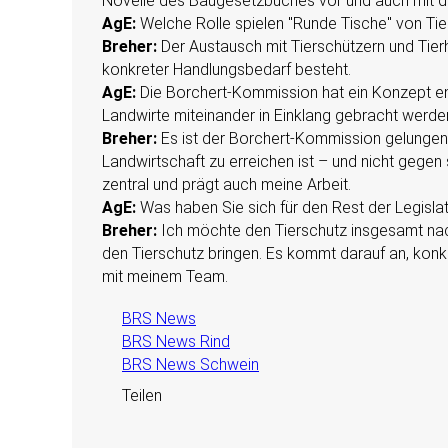
Novelle des Baugesetzbuches vor und auch mit d
AgE:
Welche Rolle spielen
Runde Tische
von Tier
Breher:
Der Austausch mit Tierschützern und Tierh
konkreter Handlungsbedarf besteht.
AgE:
Die Borchert-Kommission hat ein Konzept ent
Landwirte miteinander in Einklang gebracht werde
Breher:
Es ist der Borchert-Kommission gelungen,
Landwirtschaft zu erreichen ist – und nicht gegen 
zentral und prägt auch meine Arbeit.
AgE:
Was haben Sie sich für den Rest der Legisla
Breher:
Ich möchte den Tierschutz insgesamt nach
den Tierschutz bringen. Es kommt darauf an, konk
mit meinem Team.
BRS News
BRS News Rind
BRS News Schwein
Teilen