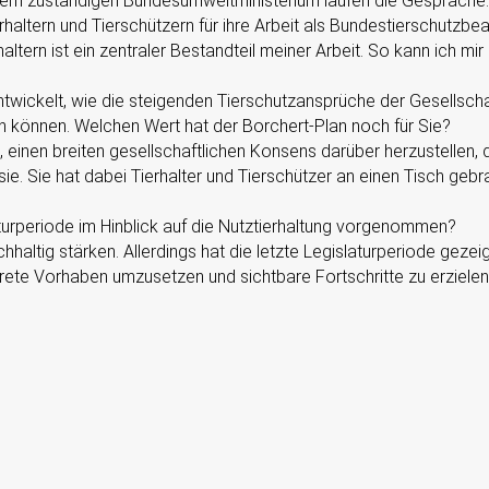
em zuständigen Bundesumweltministerium laufen die Gespräche.
haltern und Tierschützern für ihre Arbeit als Bundestierschutzbe
altern ist ein zentraler Bestandteil meiner Arbeit. So kann ich m
wickelt, wie die steigenden Tierschutzansprüche der Gesellschaf
n können. Welchen Wert hat der Borchert-Plan noch für Sie?
 einen breiten gesellschaftlichen Konsens darüber herzustellen,
sie. Sie hat dabei Tierhalter und Tierschützer an einen Tisch geb
turperiode im Hinblick auf die Nutztierhaltung vorgenommen?
haltig stärken. Allerdings hat die letzte Legislaturperiode geze
rete Vorhaben umzusetzen und sichtbare Fortschritte zu erziele