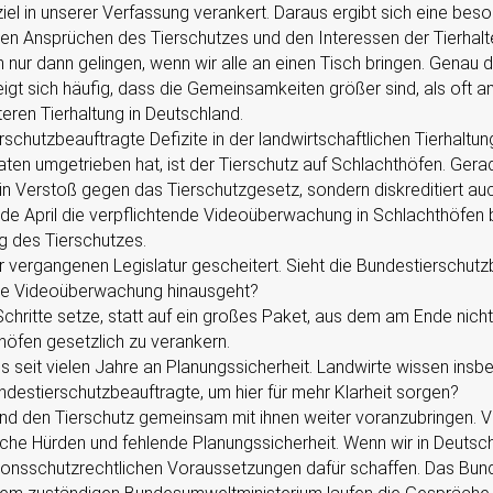
ziel in unserer Verfassung verankert. Daraus ergibt sich eine bes
den Ansprüchen des Tierschutzes und den Interessen der Tierhalt
 nur dann gelingen, wenn wir alle an einen Tisch bringen. Genau 
eigt sich häufig, dass die Gemeinsamkeiten größer sind, als oft a
eren Tierhaltung in Deutschland.
rschutzbeauftragte Defizite in der landwirtschaftlichen Tierhaltun
aten umgetrieben hat, ist der Tierschutz auf Schlachthöfen. Gerad
ein Verstoß gegen das Tierschutzgesetz, sondern diskreditiert auc
nde April die verpflichtende Videoüberwachung in Schlachthöfen 
ng des Tierschutzes.
er vergangenen Legislatur gescheitert. Sieht die Bundestierschut
nde Videoüberwachung hinausgeht?
chritte setze, statt auf ein großes Paket, aus dem am Ende nicht
öfen gesetzlich zu verankern.
 es seit vielen Jahre an Planungssicherheit. Landwirte wissen ins
ndestierschutzbeauftragte, um hier für mehr Klarheit sorgen?
 und den Tierschutz gemeinsam mit ihnen weiter voranzubringen. 
sche Hürden und fehlende Planungssicherheit. Wenn wir in Deutsch
sionsschutzrechtlichen Voraussetzungen dafür schaffen. Das Bun