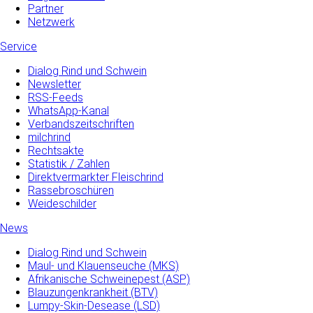
Partner
Netzwerk
Service
Dialog Rind und Schwein
Newsletter
RSS-Feeds
WhatsApp-Kanal
Verbandszeitschriften
milchrind
Rechtsakte
Statistik / Zahlen
Direktvermarkter Fleischrind
Rassebroschüren
Weideschilder
News
Dialog Rind und Schwein
Maul- und­ Klauenseuche­ (MKS)
Afrikanische Schweinepest (ASP)
Blauzungenkrankheit (BTV)
Lumpy-Skin-Desease (LSD)