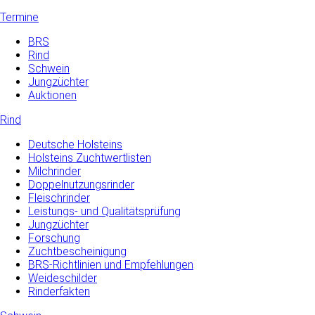
Termine
BRS
Rind
Schwein
Jungzüchter
Auktionen
Rind
Deutsche Holsteins
Holsteins Zuchtwertlisten
Milchrinder
Doppelnutzungsrinder
Fleischrinder
Leistungs- und Qualitätsprüfung
Jungzüchter
Forschung
Zuchtbescheinigung
BRS-Richtlinien und Empfehlungen
Weideschilder
Rinderfakten