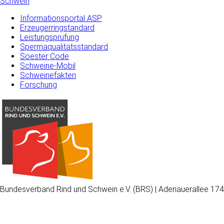
Schwein
Informationsportal ASP
Erzeugerringstandard
Leistungsprüfung
Spermaqualitätsstandard
Soester Code
Schweine-Mobil
Schweinefakten
Forschung
Bundesverband Rind und Schwein e.V. (BRS) | Adenauerallee 174
Wir