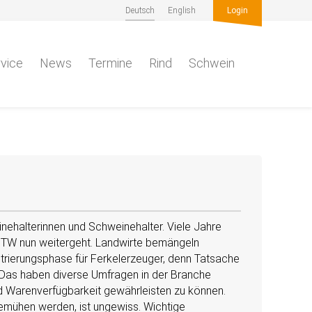
Deutsch
English
Login
vice
News
Termine
Rind
Schwein
nehalterinnen und Schweinehalter. Viele Jahre
 ITW nun weitergeht. Landwirte bemängeln
strierungsphase für Ferkelerzeuger, denn Tatsache
 Das haben diverse Umfragen in der Branche
nd Warenverfügbarkeit gewährleisten zu können.
bemühen werden, ist ungewiss. Wichtige