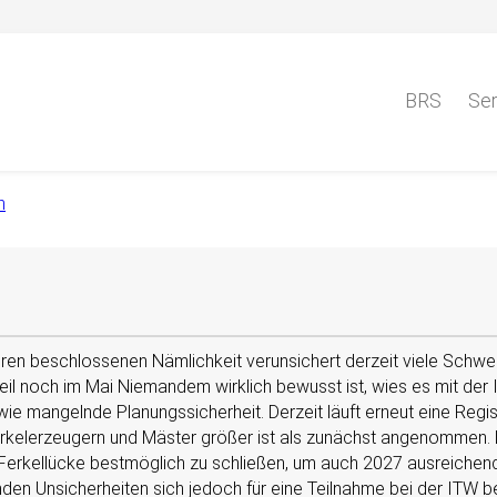
BRS
Ser
n
en beschlossenen Nämlichkeit verunsichert derzeit viele Schwei
il noch im Mai Niemandem wirklich bewusst ist, wies es mit der
wie mangelnde Planungssicherheit. Derzeit läuft erneut eine Regi
 Ferkelerzeugern und Mäster größer ist als zunächst angenommen.
e Ferkellücke bestmöglich zu schließen, um auch 2027 ausreiche
enden Unsicherheiten sich jedoch für eine Teilnahme bei der ITW 