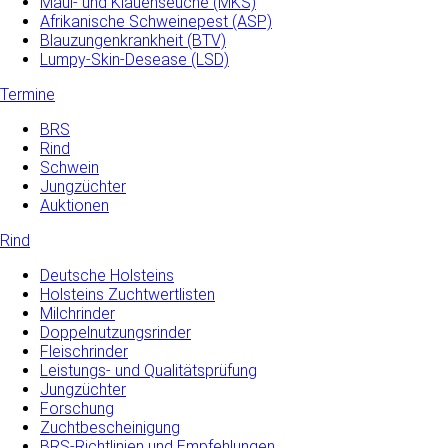
Maul- und­ Klauenseuche­ (MKS)
Afrikanische Schweinepest (ASP)
Blauzungenkrankheit (BTV)
Lumpy-Skin-Desease (LSD)
Termine
BRS
Rind
Schwein
Jungzüchter
Auktionen
Rind
Deutsche Holsteins
Holsteins Zuchtwertlisten
Milchrinder
Doppelnutzungsrinder
Fleischrinder
Leistungs- und Qualitätsprüfung
Jungzüchter
Forschung
Zuchtbescheinigung
BRS-Richtlinien und Empfehlungen