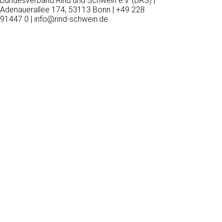
Bundesverband Rind und Schwein e.V. (BRS) |
Adenauerallee 174, 53113 Bonn | +49 228
91447 0 | info@rind-schwein.de
Wir
verwenden
auf
unserer
Website
technisch
notwendige
Cookies,
um
unsere
Funktionen
bereitzustellen,
zu
schützen
und
zu
verbessern.