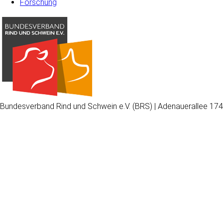
Forschung
Bundesverband Rind und Schwein e.V. (BRS) | Adenauerallee 174
Wir
verwenden
auf
unserer
Website
technisch
notwendige
Cookies,
um
unsere