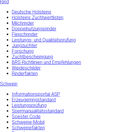
Rind
Deutsche Holsteins
Holsteins Zuchtwertlisten
Milchrinder
Doppelnutzungsrinder
Fleischrinder
Leistungs- und Qualitätsprüfung
Jungzüchter
Forschung
Zuchtbescheinigung
BRS-Richtlinien und Empfehlungen
Weideschilder
Rinderfakten
Schwein
Informationsportal ASP
Erzeugerringstandard
Leistungsprüfung
Spermaqualitätsstandard
Soester Code
Schweine-Mobil
Schweinefakten