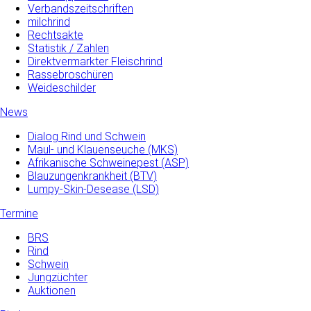
Verbandszeitschriften
milchrind
Rechtsakte
Statistik / Zahlen
Direktvermarkter Fleischrind
Rassebroschüren
Weideschilder
News
Dialog Rind und Schwein
Maul- und­ Klauenseuche­ (MKS)
Afrikanische Schweinepest (ASP)
Blauzungenkrankheit (BTV)
Lumpy-Skin-Desease (LSD)
Termine
BRS
Rind
Schwein
Jungzüchter
Auktionen