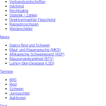
Verbandszeitschriften
milchrind
Rechtsakte
Statistik / Zahlen
Direktvermarkter Fleischrind
Rassebroschüren
Weideschilder
News
Dialog Rind und Schwein
Maul- und­ Klauenseuche­ (MKS)
Afrikanische Schweinepest (ASP)
Blauzungenkrankheit (BTV)
Lumpy-Skin-Desease (LSD)
Termine
BRS
Rind
Schwein
Jungzüchter
Auktionen