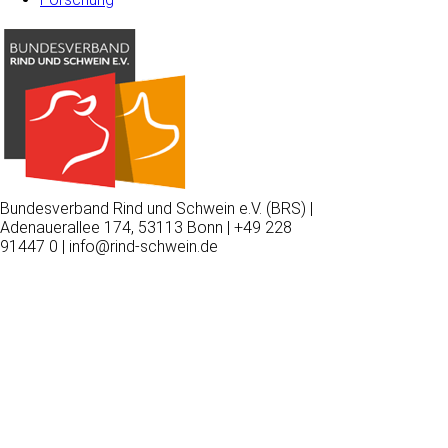
Bundesverband Rind und Schwein e.V. (BRS) |
Adenauerallee 174, 53113 Bonn | +49 228
91447 0 | info@rind-schwein.de
Wir
verwenden
auf
unserer
Website
technisch
notwendige
Cookies,