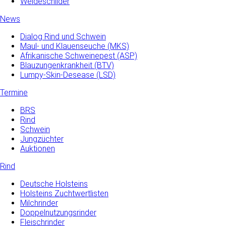
Weideschilder
News
Dialog Rind und Schwein
Maul- und­ Klauenseuche­ (MKS)
Afrikanische Schweinepest (ASP)
Blauzungenkrankheit (BTV)
Lumpy-Skin-Desease (LSD)
Termine
BRS
Rind
Schwein
Jungzüchter
Auktionen
Rind
Deutsche Holsteins
Holsteins Zuchtwertlisten
Milchrinder
Doppelnutzungsrinder
Fleischrinder