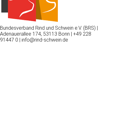
Bundesverband Rind und Schwein e.V. (BRS) |
Adenauerallee 174, 53113 Bonn | +49 228
91447 0 | info@rind-schwein.de
Wir
verwenden
auf
unserer
Website
technisch
notwendige
Cookies,
um
unsere
Funktionen
bereitzustellen,
zu
schützen
und