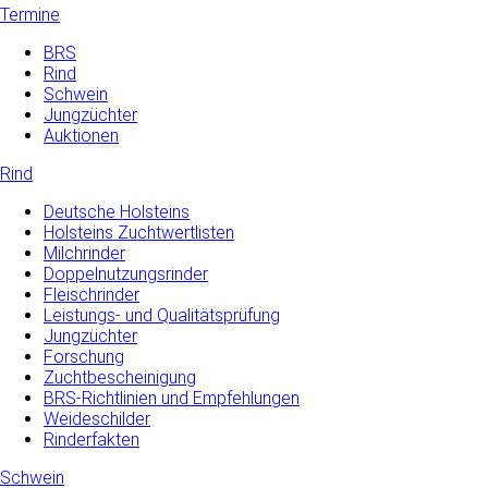
Termine
BRS
Rind
Schwein
Jungzüchter
Auktionen
Rind
Deutsche Holsteins
Holsteins Zuchtwertlisten
Milchrinder
Doppelnutzungsrinder
Fleischrinder
Leistungs- und Qualitätsprüfung
Jungzüchter
Forschung
Zuchtbescheinigung
BRS-Richtlinien und Empfehlungen
Weideschilder
Rinderfakten
Schwein