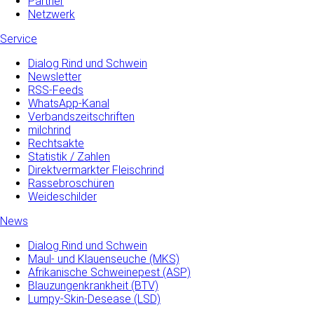
Partner
Netzwerk
Service
Dialog Rind und Schwein
Newsletter
RSS-Feeds
WhatsApp-Kanal
Verbandszeitschriften
milchrind
Rechtsakte
Statistik / Zahlen
Direktvermarkter Fleischrind
Rassebroschüren
Weideschilder
News
Dialog Rind und Schwein
Maul- und­ Klauenseuche­ (MKS)
Afrikanische Schweinepest (ASP)
Blauzungenkrankheit (BTV)
Lumpy-Skin-Desease (LSD)