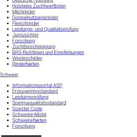
Deutsche Holsteins
Holsteins Zuchtwertlisten
Milchrinder
Doppelnutzungsrinder
Fleischrinder
Leistungs- und Qualitätsprüfung
Jungzüchter
Forschung
Zuchtbescheinigung
BRS-Richtlinien und Empfehlungen
Weideschilder
Rinderfakten
Schwein
Informationsportal ASP
Erzeugerringstandard
Leistungsprüfung
Spermaqualitätsstandard
Soester Code
Schweine-Mobil
Schweinefakten
Forschung