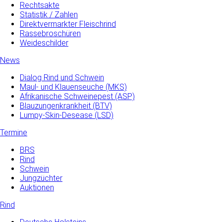
Rechtsakte
Statistik / Zahlen
Direktvermarkter Fleischrind
Rassebroschüren
Weideschilder
News
Dialog Rind und Schwein
Maul- und­ Klauenseuche­ (MKS)
Afrikanische Schweinepest (ASP)
Blauzungenkrankheit (BTV)
Lumpy-Skin-Desease (LSD)
Termine
BRS
Rind
Schwein
Jungzüchter
Auktionen
Rind