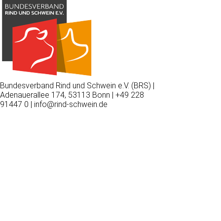
Bundesverband Rind und Schwein e.V. (BRS) |
Adenauerallee 174, 53113 Bonn | +49 228
91447 0 | info@rind-schwein.de
Wir
verwenden
auf
unserer
Website
technisch
notwendige
Cookies,
um
unsere