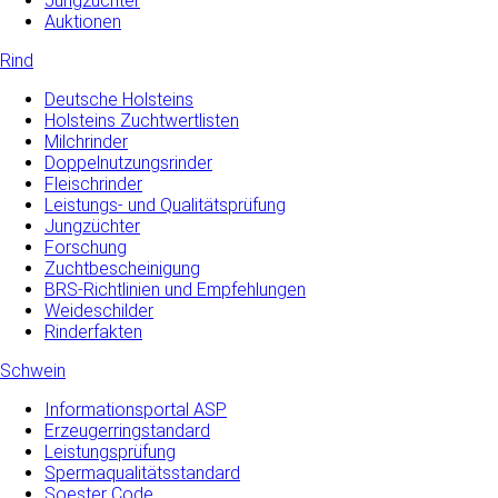
Jungzüchter
Auktionen
Rind
Deutsche Holsteins
Holsteins Zuchtwertlisten
Milchrinder
Doppelnutzungsrinder
Fleischrinder
Leistungs- und Qualitätsprüfung
Jungzüchter
Forschung
Zuchtbescheinigung
BRS-Richtlinien und Empfehlungen
Weideschilder
Rinderfakten
Schwein
Informationsportal ASP
Erzeugerringstandard
Leistungsprüfung
Spermaqualitätsstandard
Soester Code