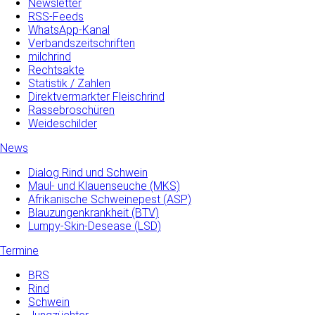
Newsletter
RSS-Feeds
WhatsApp-Kanal
Verbandszeitschriften
milchrind
Rechtsakte
Statistik / Zahlen
Direktvermarkter Fleischrind
Rassebroschüren
Weideschilder
News
Dialog Rind und Schwein
Maul- und­ Klauenseuche­ (MKS)
Afrikanische Schweinepest (ASP)
Blauzungenkrankheit (BTV)
Lumpy-Skin-Desease (LSD)
Termine
BRS
Rind
Schwein