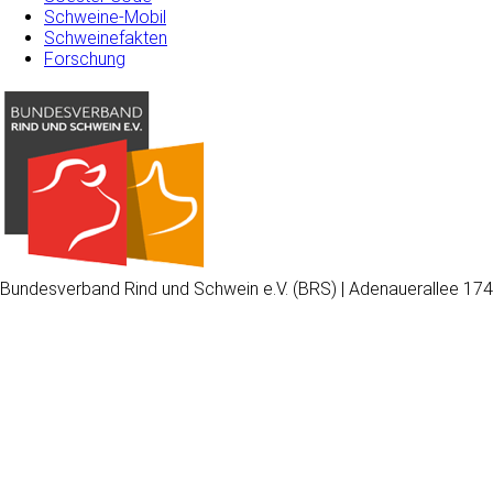
Schweine-Mobil
Schweinefakten
Forschung
Bundesverband Rind und Schwein e.V. (BRS) | Adenauerallee 174
Wir
verwenden
auf
unserer
Website
technisch
notwendige