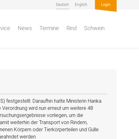
Deutsch
English
Login
vice
News
Termine
Rind
Schwein
festgestellt. Daraufhin hatte Ministerin Hanka
e Verordnung wird nun erneut um weitere 48
ntersuchungsergebnisse vorliegen, um die
amit weiterhin der Transport von Rindern,
nenen Körpern oder Tierkörperteilen und Gülle.
 geahndet werden.