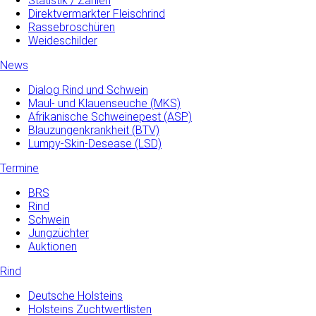
Statistik / Zahlen
Direktvermarkter Fleischrind
Rassebroschüren
Weideschilder
News
Dialog Rind und Schwein
Maul- und­ Klauenseuche­ (MKS)
Afrikanische Schweinepest (ASP)
Blauzungenkrankheit (BTV)
Lumpy-Skin-Desease (LSD)
Termine
BRS
Rind
Schwein
Jungzüchter
Auktionen
Rind
Deutsche Holsteins
Holsteins Zuchtwertlisten