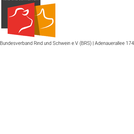
Bundesverband Rind und Schwein e.V. (BRS) | Adenauerallee 174
Wir
verwenden
auf
unserer
Website
technisch
notwendige
Cookies,
um
unsere
Funktionen
bereitzustellen,
zu
schützen