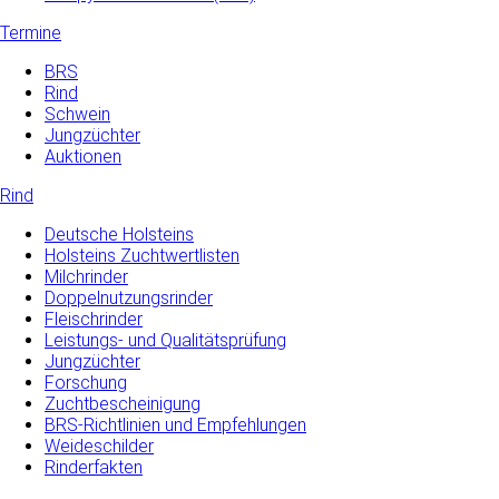
Termine
BRS
Rind
Schwein
Jungzüchter
Auktionen
Rind
Deutsche Holsteins
Holsteins Zuchtwertlisten
Milchrinder
Doppelnutzungsrinder
Fleischrinder
Leistungs- und Qualitätsprüfung
Jungzüchter
Forschung
Zuchtbescheinigung
BRS-Richtlinien und Empfehlungen
Weideschilder
Rinderfakten