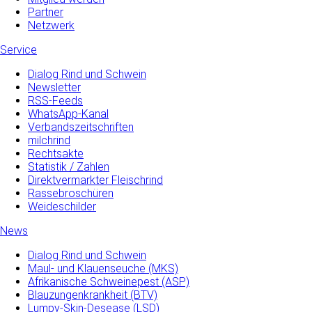
Partner
Netzwerk
Service
Dialog Rind und Schwein
Newsletter
RSS-Feeds
WhatsApp-Kanal
Verbandszeitschriften
milchrind
Rechtsakte
Statistik / Zahlen
Direktvermarkter Fleischrind
Rassebroschüren
Weideschilder
News
Dialog Rind und Schwein
Maul- und­ Klauenseuche­ (MKS)
Afrikanische Schweinepest (ASP)
Blauzungenkrankheit (BTV)
Lumpy-Skin-Desease (LSD)