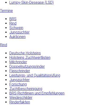
Lumpy-Skin-Desease (LSD)
Termine
BRS
Rind
Schwein
Jungzüchter
Auktionen
Rind
Deutsche Holsteins
Holsteins Zuchtwertlisten
Milchrinder
Doppelnutzungsrinder
Fleischrinder
Leistungs- und Qualitätsprüfung
Jungzüchter
Forschung
Zuchtbescheinigung
BRS-Richtlinien und Empfehlungen
Weideschilder
Rinderfakten