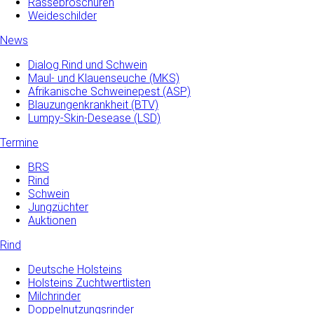
Rassebroschüren
Weideschilder
News
Dialog Rind und Schwein
Maul- und­ Klauenseuche­ (MKS)
Afrikanische Schweinepest (ASP)
Blauzungenkrankheit (BTV)
Lumpy-Skin-Desease (LSD)
Termine
BRS
Rind
Schwein
Jungzüchter
Auktionen
Rind
Deutsche Holsteins
Holsteins Zuchtwertlisten
Milchrinder
Doppelnutzungsrinder