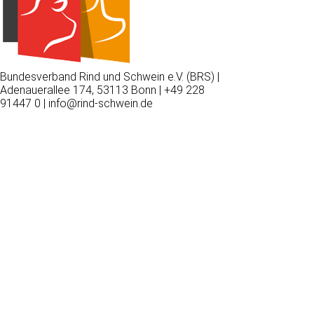
Bundesverband Rind und Schwein e.V. (BRS) |
Adenauerallee 174, 53113 Bonn | +49 228
91447 0 | info@rind-schwein.de
Wir
verwenden
auf
unserer
Website
technisch
notwendige
Cookies,
um
unsere
Funktionen
bereitzustellen,
zu