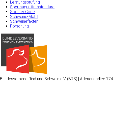
Leistungsprüfung
Spermaqualitätsstandard
Soester Code
Schweine-Mobil
Schweinefakten
Forschung
Bundesverband Rind und Schwein e.V. (BRS) | Adenauerallee 174
Wir
verwenden
auf
unserer
Website