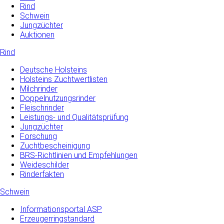
Rind
Schwein
Jungzüchter
Auktionen
Rind
Deutsche Holsteins
Holsteins Zuchtwertlisten
Milchrinder
Doppelnutzungsrinder
Fleischrinder
Leistungs- und Qualitätsprüfung
Jungzüchter
Forschung
Zuchtbescheinigung
BRS-Richtlinien und Empfehlungen
Weideschilder
Rinderfakten
Schwein
Informationsportal ASP
Erzeugerringstandard