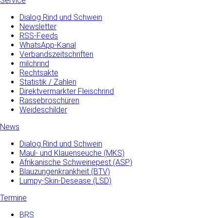
Service
Dialog Rind und Schwein
Newsletter
RSS-Feeds
WhatsApp-Kanal
Verbandszeitschriften
milchrind
Rechtsakte
Statistik / Zahlen
Direktvermarkter Fleischrind
Rassebroschüren
Weideschilder
News
Dialog Rind und Schwein
Maul- und­ Klauenseuche­ (MKS)
Afrikanische Schweinepest (ASP)
Blauzungenkrankheit (BTV)
Lumpy-Skin-Desease (LSD)
Termine
BRS