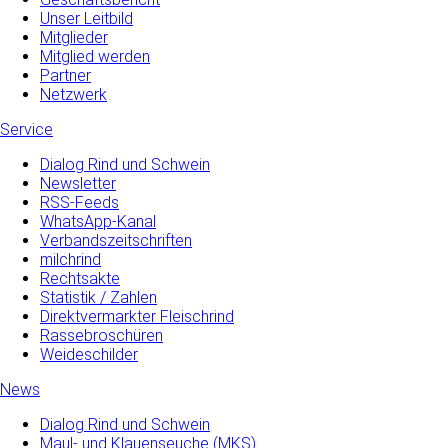
Unser Leitbild
Mitglieder
Mitglied werden
Partner
Netzwerk
Service
Dialog Rind und Schwein
Newsletter
RSS-Feeds
WhatsApp-Kanal
Verbandszeitschriften
milchrind
Rechtsakte
Statistik / Zahlen
Direktvermarkter Fleischrind
Rassebroschüren
Weideschilder
News
Dialog Rind und Schwein
Maul- und­ Klauenseuche­ (MKS)