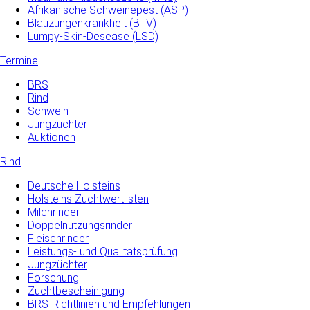
Afrikanische Schweinepest (ASP)
Blauzungenkrankheit (BTV)
Lumpy-Skin-Desease (LSD)
Termine
BRS
Rind
Schwein
Jungzüchter
Auktionen
Rind
Deutsche Holsteins
Holsteins Zuchtwertlisten
Milchrinder
Doppelnutzungsrinder
Fleischrinder
Leistungs- und Qualitätsprüfung
Jungzüchter
Forschung
Zuchtbescheinigung
BRS-Richtlinien und Empfehlungen