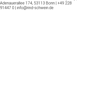
Adenauerallee 174, 53113 Bonn | +49 228
91447 0 | info@rind-schwein.de
Wir
verwenden
auf
unserer
Website
technisch
notwendige
Cookies,
um
unsere
Funktionen
bereitzustellen,
zu
schützen
und
zu
verbessern.
Technisch