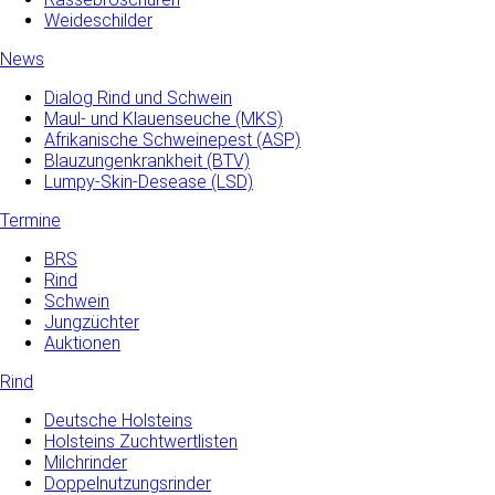
Weideschilder
News
Dialog Rind und Schwein
Maul- und­ Klauenseuche­ (MKS)
Afrikanische Schweinepest (ASP)
Blauzungenkrankheit (BTV)
Lumpy-Skin-Desease (LSD)
Termine
BRS
Rind
Schwein
Jungzüchter
Auktionen
Rind
Deutsche Holsteins
Holsteins Zuchtwertlisten
Milchrinder
Doppelnutzungsrinder