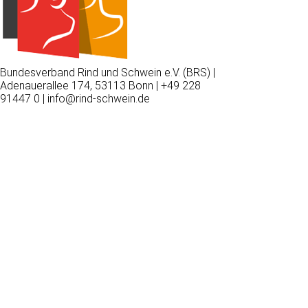
Bundesverband Rind und Schwein e.V. (BRS) |
Adenauerallee 174, 53113 Bonn | +49 228
91447 0 | info@rind-schwein.de
Wir
verwenden
auf
unserer
Website
technisch
notwendige
Cookies,
um
unsere
Funktionen
bereitzustellen,
zu
schützen