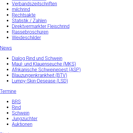
Verbandszeitschriften
milchrind
Rechtsakte
Statistik / Zahlen
Direktvermarkter Fleischrind
Rassebroschüren
Weideschilder
News
Dialog Rind und Schwein
Maul- und­ Klauenseuche­ (MKS)
Afrikanische Schweinepest (ASP)
Blauzungenkrankheit (BTV)
Lumpy-Skin-Desease (LSD)
Termine
BRS
Rind
Schwein
Jungzüchter
Auktionen