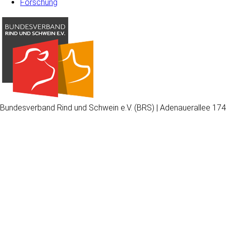
Forschung
Bundesverband Rind und Schwein e.V. (BRS) | Adenauerallee 174
Wir
verwenden
auf
unserer
Website
technisch
notwendige
Cookies,
um
unsere