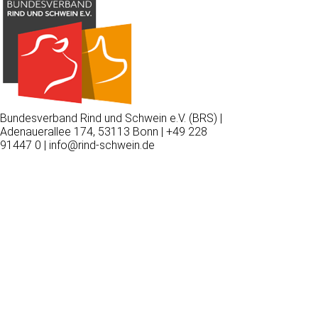
Bundesverband Rind und Schwein e.V. (BRS) |
Adenauerallee 174, 53113 Bonn | +49 228
91447 0 | info@rind-schwein.de
Wir
verwenden
auf
unserer
Website
technisch
notwendige
Cookies,
um
unsere