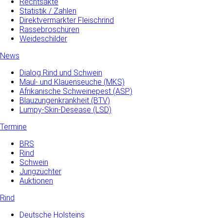
Rechtsakte
Statistik / Zahlen
Direktvermarkter Fleischrind
Rassebroschüren
Weideschilder
News
Dialog Rind und Schwein
Maul- und­ Klauenseuche­ (MKS)
Afrikanische Schweinepest (ASP)
Blauzungenkrankheit (BTV)
Lumpy-Skin-Desease (LSD)
Termine
BRS
Rind
Schwein
Jungzüchter
Auktionen
Rind
Deutsche Holsteins