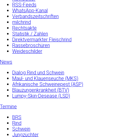
RSS-Feeds
WhatsApp-Kanal
Verbandszeitschriften
milchrind
Rechtsakte
Statistik / Zahlen
Direktvermarkter Fleischrind
Rassebroschüren
Weideschilder
News
Dialog Rind und Schwein
Maul- und­ Klauenseuche­ (MKS)
Afrikanische Schweinepest (ASP)
Blauzungenkrankheit (BTV)
Lumpy-Skin-Desease (LSD)
Termine
BRS
Rind
Schwein
Jungzüchter