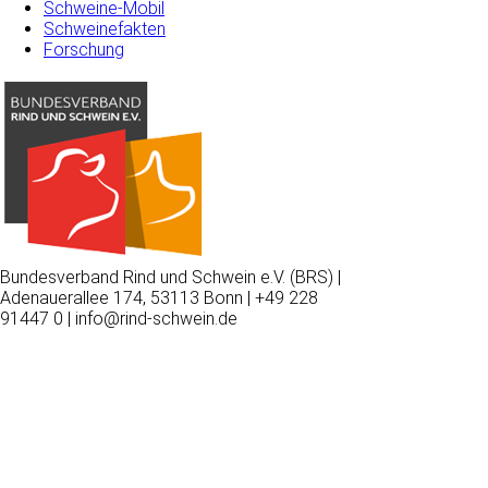
Schweine-Mobil
Schweinefakten
Forschung
Bundesverband Rind und Schwein e.V. (BRS) |
Adenauerallee 174, 53113 Bonn | +49 228
91447 0 | info@rind-schwein.de
Wir
verwenden
auf
unserer
Website
technisch