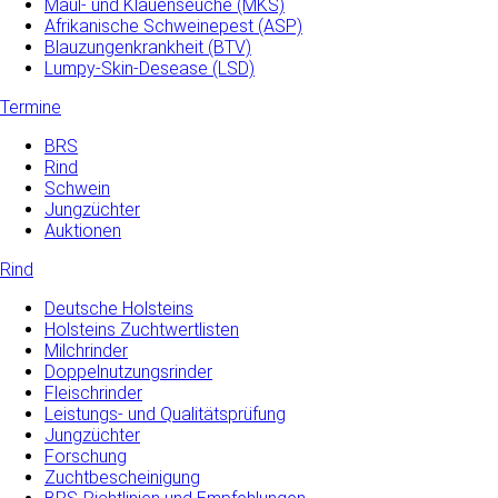
Maul- und­ Klauenseuche­ (MKS)
Afrikanische Schweinepest (ASP)
Blauzungenkrankheit (BTV)
Lumpy-Skin-Desease (LSD)
Termine
BRS
Rind
Schwein
Jungzüchter
Auktionen
Rind
Deutsche Holsteins
Holsteins Zuchtwertlisten
Milchrinder
Doppelnutzungsrinder
Fleischrinder
Leistungs- und Qualitätsprüfung
Jungzüchter
Forschung
Zuchtbescheinigung