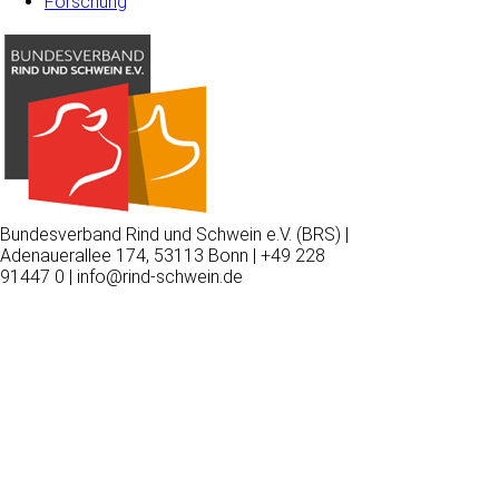
Forschung
Bundesverband Rind und Schwein e.V. (BRS) |
Adenauerallee 174, 53113 Bonn | +49 228
91447 0 | info@rind-schwein.de
Wir
verwenden
auf
unserer
Website
technisch
notwendige
Cookies,