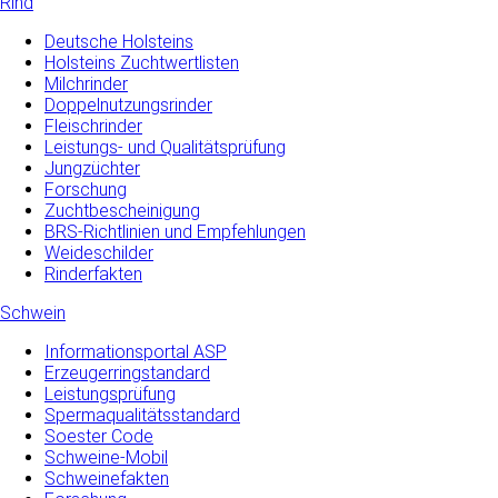
Rind
Deutsche Holsteins
Holsteins Zuchtwertlisten
Milchrinder
Doppelnutzungsrinder
Fleischrinder
Leistungs- und Qualitätsprüfung
Jungzüchter
Forschung
Zuchtbescheinigung
BRS-Richtlinien und Empfehlungen
Weideschilder
Rinderfakten
Schwein
Informationsportal ASP
Erzeugerringstandard
Leistungsprüfung
Spermaqualitätsstandard
Soester Code
Schweine-Mobil
Schweinefakten