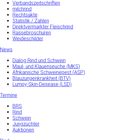
Verbandszeitschriften
milchrind
Rechtsakte
Statistik / Zahlen
Direktvermarkter Fleischrind
Rassebroschüren
Weideschilder
News
Dialog Rind und Schwein
Maul- und­ Klauenseuche­ (MKS)
Afrikanische Schweinepest (ASP)
Blauzungenkrankheit (BTV)
Lumpy-Skin-Desease (LSD)
Termine
BRS
Rind
Schwein
Jungzüchter
Auktionen