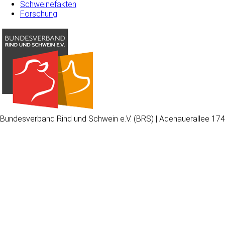
Schweinefakten
Forschung
Bundesverband Rind und Schwein e.V. (BRS) | Adenauerallee 174
Wir
verwenden
auf
unserer
Website
technisch
notwendige
Cookies,
um