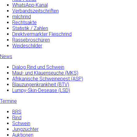
WhatsApp-Kanal
Verbandszeitschriften
milchrind
Rechtsakte
Statistik / Zahlen
Direktvermarkter Fleischrind
Rassebroschüren
Weideschilder
News
Dialog Rind und Schwein
Maul- und­ Klauenseuche­ (MKS)
Afrikanische Schweinepest (ASP)
Blauzungenkrankheit (BTV)
Lumpy-Skin-Desease (LSD)
Termine
BRS
Rind
Schwein
Jungzüchter
Auktionen