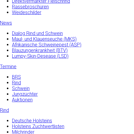
Direktvermarkter Fleischrind
Rassebroschüren
Weideschilder
News
Dialog Rind und Schwein
Maul- und­ Klauenseuche­ (MKS)
Afrikanische Schweinepest (ASP)
Blauzungenkrankheit (BTV)
Lumpy-Skin-Desease (LSD)
Termine
BRS
Rind
Schwein
Jungzüchter
Auktionen
Rind
Deutsche Holsteins
Holsteins Zuchtwertlisten
Milchrinder