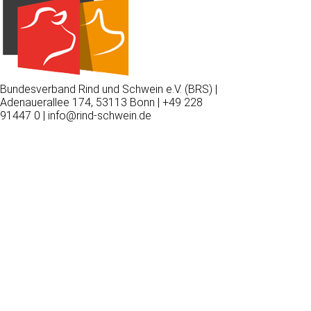
Bundesverband Rind und Schwein e.V. (BRS) |
Adenauerallee 174, 53113 Bonn | +49 228
91447 0 | info@rind-schwein.de
Wir
verwenden
auf
unserer
Website
technisch
notwendige
Cookies,
um
unsere
Funktionen
bereitzustellen,