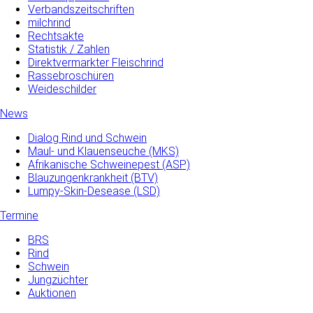
Verbandszeitschriften
milchrind
Rechtsakte
Statistik / Zahlen
Direktvermarkter Fleischrind
Rassebroschüren
Weideschilder
News
Dialog Rind und Schwein
Maul- und­ Klauenseuche­ (MKS)
Afrikanische Schweinepest (ASP)
Blauzungenkrankheit (BTV)
Lumpy-Skin-Desease (LSD)
Termine
BRS
Rind
Schwein
Jungzüchter
Auktionen