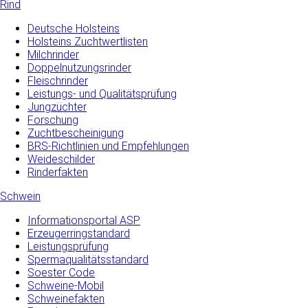
Rind
Deutsche Holsteins
Holsteins Zuchtwertlisten
Milchrinder
Doppelnutzungsrinder
Fleischrinder
Leistungs- und Qualitätsprüfung
Jungzüchter
Forschung
Zuchtbescheinigung
BRS-Richtlinien und Empfehlungen
Weideschilder
Rinderfakten
Schwein
Informationsportal ASP
Erzeugerringstandard
Leistungsprüfung
Spermaqualitätsstandard
Soester Code
Schweine-Mobil
Schweinefakten