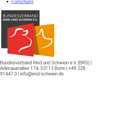
Forschung
Bundesverband Rind und Schwein e.V. (BRS) |
Adenauerallee 174, 53113 Bonn | +49 228
91447 0 | info@rind-schwein.de
Wir
verwenden
auf
unserer
Website
technisch
notwendige
Cookies,