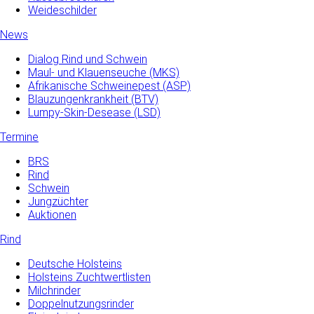
Weideschilder
News
Dialog Rind und Schwein
Maul- und­ Klauenseuche­ (MKS)
Afrikanische Schweinepest (ASP)
Blauzungenkrankheit (BTV)
Lumpy-Skin-Desease (LSD)
Termine
BRS
Rind
Schwein
Jungzüchter
Auktionen
Rind
Deutsche Holsteins
Holsteins Zuchtwertlisten
Milchrinder
Doppelnutzungsrinder