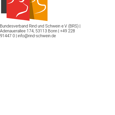
Bundesverband Rind und Schwein e.V. (BRS) |
Adenauerallee 174, 53113 Bonn | +49 228
91447 0 | info@rind-schwein.de
Wir
verwenden
auf
unserer
Website
technisch
notwendige
Cookies,
um
unsere
Funktionen
bereitzustellen,
zu
schützen