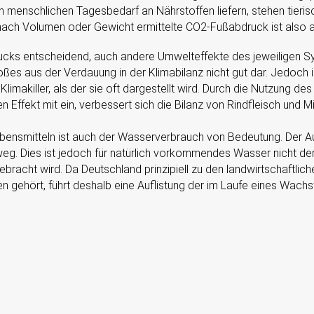
en menschlichen Tagesbedarf an Nährstoffen liefern, stehen tieri
ch nach Volumen oder Gewicht ermittelte CO2-Fußabdruck ist also
ucks entscheidend, auch andere Umwelteffekte des jeweiligen S
oßes aus der Verdauung in der Klimabilanz nicht gut dar. Jedoch 
imakiller, als der sie oft dargestellt wird. Durch die Nutzung d
 Effekt mit ein, verbessert sich die Bilanz von Rindfleisch und M
ensmitteln ist auch der Wasserverbrauch von Bedeutung. Der Au
eg. Dies ist jedoch für natürlich vorkommendes Wasser nicht der 
gebracht wird. Da Deutschland prinzipiell zu den landwirtschaftl
gehört, führt deshalb eine Auflistung der im Laufe eines Wachs