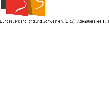
Bundesverband Rind und Schwein e.V. (BRS) | Adenauerallee 174
Wir
verwenden
auf
unserer
Website
technisch
notwendige
Cookies,
um
unsere
Funktionen
bereitzustellen,
zu
schützen
und
zu
verbessern.