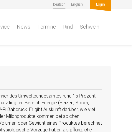
Deutsch
English
Login
vice
News
Termine
Rind
Schwein
echner des Umweltbundesamtes rund 15 Prozent,
tz liegt im Bereich Energie (Heizen, Strom,
2-Fußabdruck. Er gibt Auskunft darüber, wie viel
oder Milchprodukte kommen bei solchen
m Volumen oder Gewicht eines Produktes berechnet
physiologische Vorzüge haben als pflanzliche