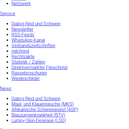
Netzwerk
Service
Dialog Rind und Schwein
Newsletter
RSS-Feeds
WhatsApp-Kanal
Verbandszeitschriften
milchrind
Rechtsakte
Statistik / Zahlen
Direktvermarkter Fleischrind
Rassebroschüren
Weideschilder
News
Dialog Rind und Schwein
Maul- und­ Klauenseuche­ (MKS)
Afrikanische Schweinepest (ASP)
Blauzungenkrankheit (BTV)
Lumpy-Skin-Desease (LSD)