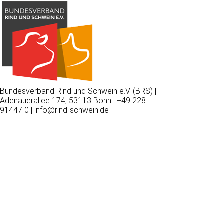
Bundesverband Rind und Schwein e.V. (BRS) |
Adenauerallee 174, 53113 Bonn | +49 228
91447 0 | info@rind-schwein.de
Wir
verwenden
auf
unserer
Website
technisch
notwendige
Cookies,
um
unsere