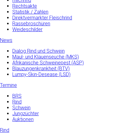
milchrind
Rechtsakte
Statistik / Zahlen
Direktvermarkter Fleischrind
Rassebroschüren
Weideschilder
News
Dialog Rind und Schwein
Maul- und­ Klauenseuche­ (MKS)
Afrikanische Schweinepest (ASP)
Blauzungenkrankheit (BTV)
Lumpy-Skin-Desease (LSD)
Termine
BRS
Rind
Schwein
Jungzüchter
Auktionen
Rind